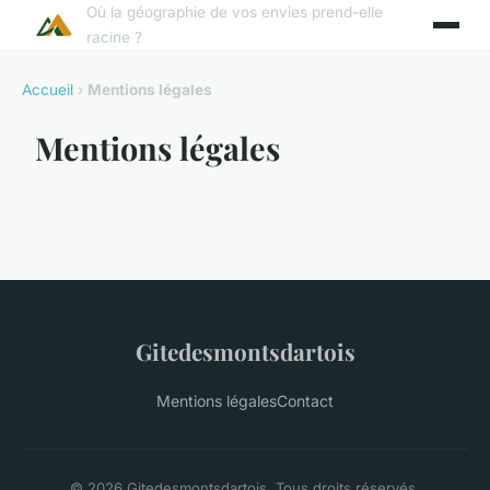
Où la géographie de vos envies prend-elle
racine ?
Accueil
›
Mentions légales
Mentions légales
Gitedesmontsdartois
Mentions légales
Contact
© 2026 Gitedesmontsdartois. Tous droits réservés.