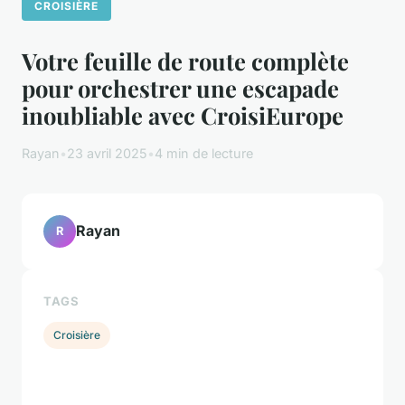
CROISIÈRE
Votre feuille de route complète
pour orchestrer une escapade
inoubliable avec CroisiEurope
Rayan
•
23 avril 2025
•
4 min de lecture
Rayan
R
TAGS
Croisière