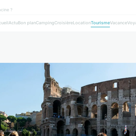
acine ?
ueil
Actu
Bon plan
Camping
Croisière
Location
Tourisme
Vacance
Voy