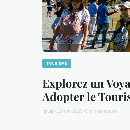
TOURISME
Explorez un Voy
Adopter le Tour
Rayan
•
23 avril 2025
•
5 min de lecture