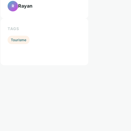
Rayan
R
TAGS
Tourisme