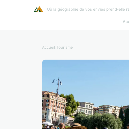
Où la géographie de vos envies prend-elle r
Acc
Accueil
›
Tourisme